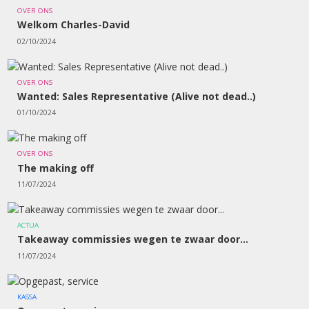
OVER ONS
Welkom Charles-David
02/10/2024
OVER ONS
Wanted: Sales Representative (Alive not dead..)
01/10/2024
OVER ONS
The making off
11/07/2024
ACTUA
Takeaway commissies wegen te zwaar door...
11/07/2024
KASSA