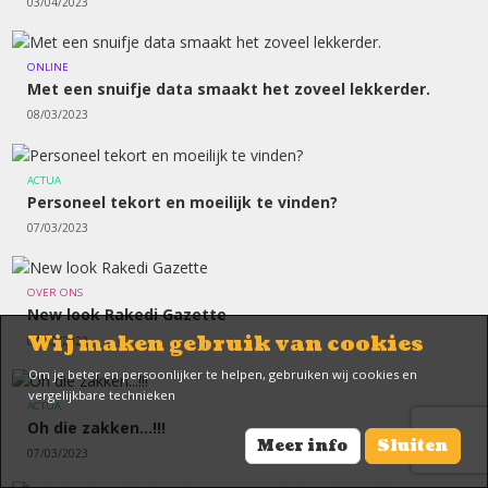
03/04/2023
ONLINE
Met een snuifje data smaakt het zoveel lekkerder.
08/03/2023
ACTUA
Personeel tekort en moeilijk te vinden?
07/03/2023
OVER ONS
New look Rakedi Gazette
Wij maken gebruik van cookies
07/03/2023
Om je beter en persoonlijker te helpen, gebruiken wij cookies en
vergelijkbare technieken
ACTUA
Oh die zakken...!!!
Meer info
Sluiten
07/03/2023