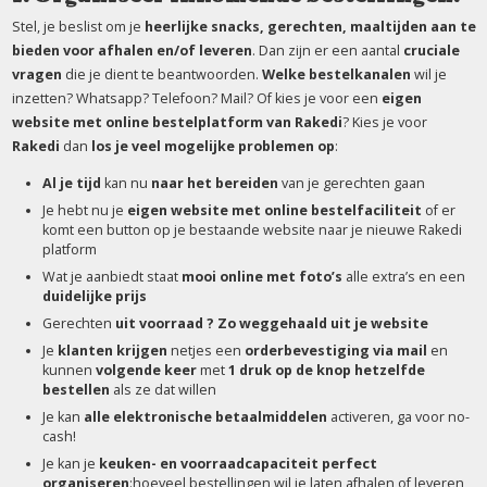
Stel, je beslist om je
heerlijke snacks, gerechten, maaltijden aan te
bieden voor afhalen en/of leveren
. Dan zijn er een aantal
cruciale
vragen
die je dient te beantwoorden.
Welke bestelkanalen
wil je
inzetten? Whatsapp? Telefoon? Mail? Of kies je voor een
eigen
website met online bestelplatform van Rakedi
? Kies je voor
Rakedi
dan
los je veel mogelijke problemen op
:
Al je tijd
kan nu
naar het bereiden
van je gerechten gaan
Je hebt nu je
eigen website met online bestelfaciliteit
of er
komt een button op je bestaande website naar je nieuwe Rakedi
platform
Wat je aanbiedt staat
mooi online met foto’s
alle extra’s en een
duidelijke prijs
Gerechten
uit voorraad ? Z
o weggehaald uit je website
Je
klanten krijgen
netjes een
orderbevestiging via mail
en
kunnen
volgende keer
met
1 druk op de knop
hetzelfde
bestellen
als ze dat willen
Je kan
alle elektronische betaalmiddelen
activeren, ga voor no-
cash!
Je kan je
keuken- en voorraadcapaciteit perfect
organiseren
:hoeveel bestellingen wil je laten afhalen of leveren