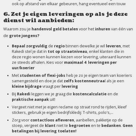
ook op afstand van elkaar gebeuren, hang eventueel een touw
6. Zet je eigen leveringen op als je deze
dienst wil aanbieden:
Waarom zou je
handenvol geld betalen
voor het
inhuren
van één van
de
grote jongens?
Bepaal zorgvuldig
de
regio
binnen dewelke je wil
leveren
, met
Rakedi stel je dat in
tot op straatniveau
, enkel klanten die in
deze regio wonen kunnen kiezen voor levering, uiteraard kunnen
ze steeds afhalen. Kies voor
maximaal 4 leveringen per
uur/koerier
Met
studenten of flexi-jobs
heb je zo je eigen team van koeriers
samengesteld en doe je dat
zelfs kostenneutraa
l als je een
kleine bijdrage
vraagt per
levering
Bij
Rakedi
leggen we je graag die
kostencalculatie
en de
praktische aanpak
uit!
Vergeet niet met je eigen reclame op straat rond te rijden, kleef
stickers, gebruik je eigen bedrijfskledij: T-shirts, polo's,...
Zorg voor
contactloos afleveren
, aanbellen, pakketje op de
stoep, vergeet de
klant
niet te
begroeten
en te
bedanken
.
Geen
betalingen bij levering toelaten!