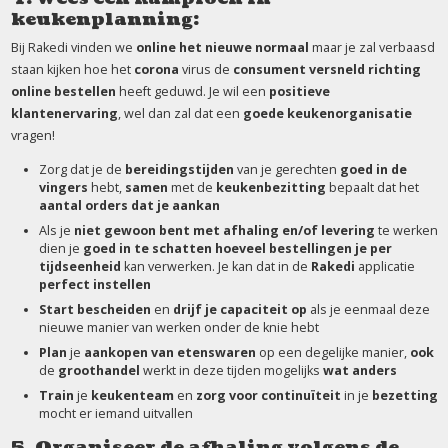
keukenplanning:
Bij Rakedi vinden we
online het nieuwe normaal
maar je zal verbaasd
staan kijken hoe het
corona
virus de
consument versneld richting
online bestellen
heeft geduwd. Je wil een
positieve
klantenervaring
, wel dan zal dat een
goede keukenorganisatie
vragen!
Zorg dat je de
bereidingstijden
van je gerechten
goed in de
vingers
hebt,
samen
met de
keukenbezitting
bepaalt dat het
aantal orders dat je aankan
Als je
niet gewoon bent met afhaling en/of levering
te werken
dien je
goed in te schatten hoeveel bestellingen je per
tijdseenheid
kan verwerken. Je kan dat in de
Rakedi
applicatie
perfect instellen
Start bescheiden
en
drijf je capaciteit op
als je eenmaal deze
nieuwe manier van werken onder de knie hebt
Plan
je
aankopen van etenswaren
op een degelijke manier,
ook
de
groothandel
werkt in deze tijden mogelijks
wat anders
Train
je
keukenteam
en
zorg voor continuïteit
in je
bezetting
mocht er iemand uitvallen
5. Organiseer de afhaling volgens de