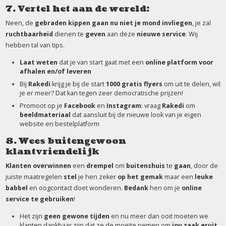
7. Vertel het aan de wereld:
Neen, de
gebraden kippen gaan nu niet je mond invliegen
, je zal
ruchtbaarheid
dienen te
geven
aan deze
nieuwe service
. Wij
hebben tal van tips.
Laat weten
dat je van start gaat met een
online platform voor
afhalen en/of leveren
Bij
Rakedi
krijg je bij de start
1000 gratis flyers
om uit te delen, wil
je er meer? Dat kan tegen zeer democratische prijzen!
Promoot op je
Facebook
en
Instagram
: vraag
Rakedi
om
beeldmateriaal
dat aansluit bij de nieuwe look van je eigen
website en bestelplatform
8. Wees buitengewoon
klantvriendelijk
Klanten overwinnen
een
drempel
om
buitenshuis
te
gaan
, door de
juiste maatregelen
stel
je hen zeker
op het gemak
maar een
leuke
babbel
en oogcontact doet wonderen.
Bedank
hen om je
online
service te gebruiken
!
Het zijn
geen gewone tijden
en nu meer dan ooit moeten we
klanten dankbaar zijn dat ze de moeite nemen om
jou zaak eruit