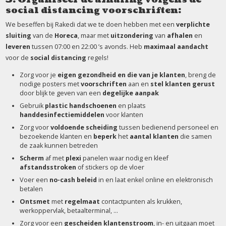
social distancing voorschriften:
We beseffen bij Rakedi dat we te doen hebben met een
verplichte
sluiting
van de
Horeca
, maar met
uitzondering
van
afhalen
en
leveren
tussen 07:00 en 22:00 ’s avonds. Heb
maximaal aandacht
voor de
social distancing
regels!
Zorg voor je
eigen gezondheid en die van je klanten
, breng de
nodige posters met
voorschriften
aan en
stel
klanten gerust
door blijk te geven van een
degelijke aanpak
Gebruik
plastic handschoenen
en plaats
handdesinfectiemiddelen
voor klanten
Zorg voor
voldoende scheiding
tussen bedienend personeel en
bezoekende klanten en
beperk
het
aantal
klanten
die samen
de zaak kunnen betreden
Scherm
af met
plexi
panelen waar nodig en kleef
afstandsstroken
of stickers op de vloer
Voer een
no-cash beleid
in en laat enkel online en elektronisch
betalen
Ontsmet
met
regelmaat
contactpunten als krukken,
werkoppervlak, betaalterminal, …
Zorg voor een
gescheiden klantenstroom
, in- en uitgaan moet