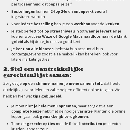
per tijdseenheid: dat bepaal je zelf
Bestellingen
kunnen
24 op 24u
en
onbeperkt vooraf
ingestuurd worden
Voor
iedere bestelling
heb je een
werkbon
voor de
keuken
Je stelt perfect
tot op straatniveau
in tot
waar je levert
en je
koerier wordt
via Waze of Google Maps naadloos naar de klant
geleid
als hij de regio niet zo goed kent
Je kent nu alle klanten
, hebt via hun account al hun
contactgegevens zodat je ze makkelijk kan bereiken, ook voor
latere marketingacties
2. Stel een aantrekkelijke
gerechtenlijst samen:
Zorg dat je
op
een s
limme manier
je
menu samenstelt
, dat heeft
duidelijk zijn voordelen en zal je helpen efficiënt online te gaan. We
hebben hier wat
tips gebundeld.
Je moet
niet je hele menu opnemen
, maar zorg dat je een
complete keuze
hebt met de nodige
variatie
. Klanten die online
kopen gaan ook
gemakkelijk terugkomen
.
Toon de
gerecht opties
met de Rakedi
attributen
(met extra
kruiden, zonder zout,…)