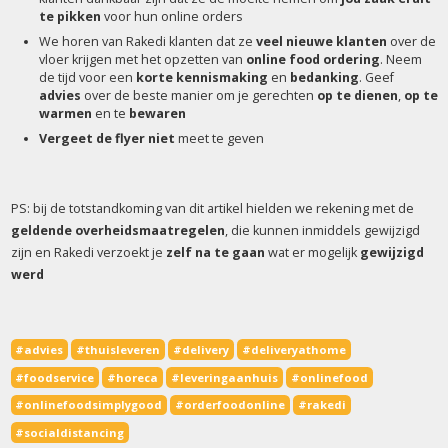
te pikken
voor hun online orders
We horen van Rakedi klanten dat ze
veel nieuwe klanten
over de
vloer krijgen met het opzetten van
online food ordering
. Neem
de tijd voor een
korte kennismaking
en
bedanking
. Geef
advies
over de beste manier om je gerechten
op te dienen
,
op te
warmen
en te
bewaren
Vergeet de flyer niet
meet te geven
PS: bij de totstandkoming van dit artikel hielden we rekening met de
geldende overheidsmaatregelen
, die kunnen inmiddels gewijzigd
zijn en Rakedi verzoekt je
zelf na te gaan
wat er mogelijk
gewijzigd
werd
#advies
#thuisleveren
#delivery
#deliveryathome
#foodservice
#horeca
#leveringaanhuis
#onlinefood
#onlinefoodsimplygood
#orderfoodonline
#rakedi
#socialdistancing