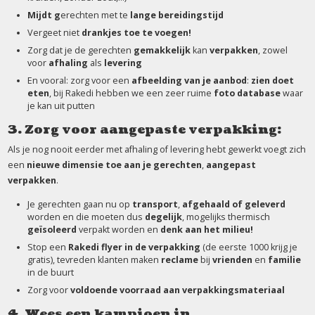
Mijdt g
erechten met te
lange bereidingstijd
Vergeet niet
drankjes toe te voegen!
Zorg dat je de gerechten
gemakkelijk
kan
verpakken
, zowel
voor
afhaling
als
levering
En vooral: zorg voor een
afbeelding van je aanbod
:
zien doet
eten
, bij Rakedi hebben we een zeer ruime
foto database
waar
je kan uit putten
3. Zorg voor aangepaste verpakking:
Als je nog nooit eerder met afhaling of levering hebt gewerkt voegt zich
een
nieuwe dimensie toe aan je gerechten
,
aangepast
verpakken
.
Je gerechten gaan nu op
transport
,
afgehaald of geleverd
worden
en die moeten dus
degelijk
, mogelijks thermisch
geïsoleerd
verpakt worden en
denk aan het milieu!
Stop een
Rakedi flyer in de verpakking
(de eerste 1000 krijg je
gratis), tevreden klanten maken
reclame
bij
vrienden
en
familie
in de buurt
Zorg voor
voldoende voorraad aan verpakkingsmateriaal
4. Wees een kampioen in