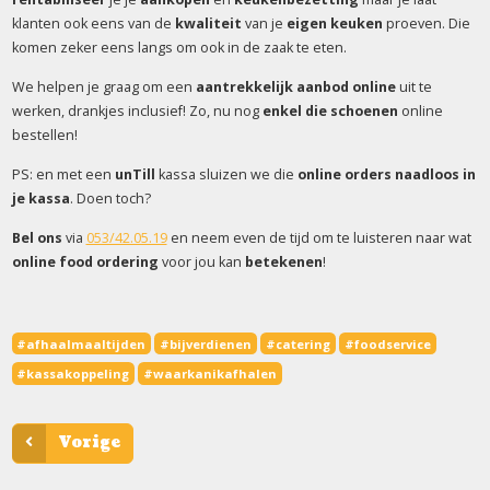
klanten ook eens van de
kwaliteit
van je
eigen keuken
proeven. Die
komen zeker eens langs om ook in de zaak te eten.
We helpen je graag om een
aantrekkelijk aanbod online
uit te
werken, drankjes inclusief! Zo, nu nog
enkel die schoenen
online
bestellen!
PS: en met een
unTill
kassa sluizen we die
online orders naadloos in
je kassa
. Doen toch?
Bel ons
via
053/42.05.19
en neem even de tijd om te luisteren naar wat
online food ordering
voor jou kan
betekenen
!
#afhaalmaaltijden
#bijverdienen
#catering
#foodservice
#kassakoppeling
#waarkanikafhalen
Vorige