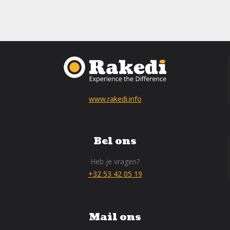
www.rakedi.info
Bel ons
Heb je vragen?
+32 53 42 05 19
Mail ons