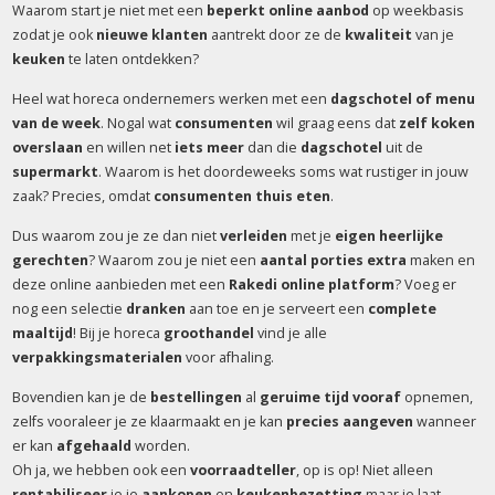
Waarom start je niet met een
beperkt online aanbod
op weekbasis
zodat je ook
nieuwe klanten
aantrekt door ze de
kwaliteit
van je
keuken
te laten ontdekken?
Heel wat horeca ondernemers werken met een
dagschotel of menu
van de week
. Nogal wat
consumenten
wil graag eens dat
zelf koken
overslaan
en willen net
iets meer
dan die
dagschotel
uit de
supermarkt
. Waarom is het doordeweeks soms wat rustiger in jouw
zaak? Precies, omdat
consumenten thuis eten
.
Dus waarom zou je ze dan niet
verleiden
met je
eigen heerlijke
gerechten
? Waarom zou je niet een
aantal porties extra
maken en
deze online aanbieden met een
Rakedi online platform
? Voeg er
nog een selectie
dranken
aan toe en je serveert een
complete
maaltijd
! Bij je horeca
groothandel
vind je alle
verpakkingsmaterialen
voor afhaling.
Bovendien kan je de
bestellingen
al
geruime tijd vooraf
opnemen,
zelfs vooraleer je ze klaarmaakt en je kan
precies aangeven
wanneer
er kan
afgehaald
worden.
Oh ja, we hebben ook een
voorraadteller
, op is op! Niet alleen
rentabiliseer
je je
aankopen
en
keukenbezetting
maar je laat