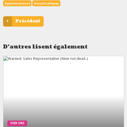
#partenaireccv
#multisafepay
Précédent
D'autres lisent également
OVER ONS