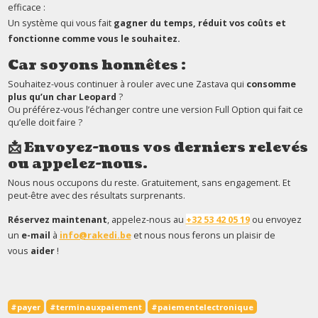
efficace :
Un système qui vous fait
gagner du temps, réduit vos coûts et
fonctionne comme vous le souhaitez.
Car soyons honnêtes :
Souhaitez-vous continuer à rouler avec une Zastava qui
consomme
plus qu’un char Leopard
?
Ou préférez-vous l’échanger contre une version Full Option qui fait ce
qu’elle doit faire ?
📩 Envoyez-nous vos derniers relevés
ou appelez-nous.
Nous nous occupons du reste. Gratuitement, sans engagement. Et
peut-être avec des résultats surprenants.
Réservez maintenant
, appelez-nous au
+32 53 42 05 19
ou envoyez
un
e-mail
à
info@rakedi.be
et nous nous ferons un plaisir de
vous
aider
!
#payer
#terminauxpaiement
#paiementelectronique