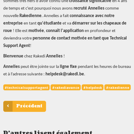
sommes très fiers d'avoir connu une
croissance significative
en 4 ans
de temps et c'est pourquoi nous avons
recruté Annelies
comme
nouvelle
Rakedienne
. Annelies a fait
connaissance avec notre
entreprise
en tant
qu'étudiante
et va
démarrer sur les chapeaux de
roue
! Elle est
motivée
,
connaît l'application
en profondeur et
deviendra votre
personne de contact motivée en tant que Technical
Support Agent
!
Bienvenue
chez Rakedi
Annelies
!
Annelies
peut être jointe sur la
ligne fixe
pendant les heures de bureau
et à l'adresse suivante :
helpdesk@rakedi.be
.
#technicalsupportagent
#rakediavance
#helpdesk
#rakedienne
Précédent
D'autres lisent également