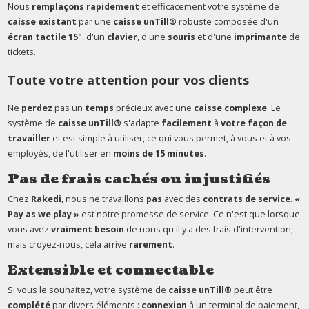
Nous
remplaçons rapidement
et efficacement votre système de
caisse existant
par une
caisse unTill®
robuste composée d'un
écran tactile 15"
, d'un
clavier
, d'une
souris
et d'une
imprimante
de
tickets.
Toute votre attention pour vos clients
Ne
perdez
pas un
temps
précieux avec une
caisse complexe
. Le
système de
caisse unTill®
s'adapte
facilement
à
votre façon de
travailler
et est simple à utiliser, ce qui vous permet, à vous et à vos
employés, de l'utiliser en
moins de 15 minutes
.
Pas de frais cachés ou injustifiés
Chez
Rakedi
, nous ne travaillons
pas
avec des
contrats de service
.
«
Pay as we play »
est notre promesse de service. Ce n'est que lorsque
vous avez
vraiment besoin
de nous qu'il y a des frais d'intervention,
mais croyez-nous, cela arrive
rarement
.
Extensible et connectable
Si vous le souhaitez, votre système de
caisse unTill®
peut être
complété
par divers éléments :
connexion
à un terminal de paiement,