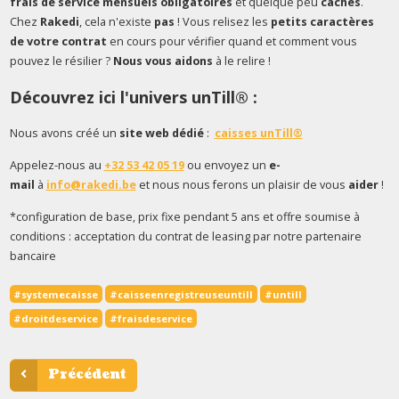
frais de service mensuels obligatoires
et quelque peu
cachés
.
Chez
Rakedi
, cela n'existe
pas
! Vous relisez les
petits caractères
de votre contrat
en cours pour vérifier quand et comment vous
pouvez le résilier ?
Nous vous aidons
à le relire !
Découvrez ici l'univers unTill® :
Nous avons créé un
site web dédié
:
caisses unTill®
Appelez-nous au
+32 53 42 05 19
ou envoyez un
e-
mail
à
info@rakedi.be
et nous nous ferons un plaisir de vous
aider
!
*configuration de base, prix fixe pendant 5 ans et offre soumise à
conditions : acceptation du contrat de leasing par notre partenaire
bancaire
#systemecaisse
#caisseenregistreuseuntill
#untill
#droitdeservice
#fraisdeservice
Précédent